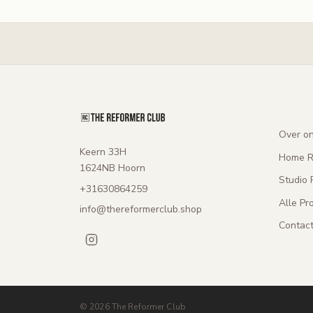
Over o
Keern 33H
Home R
1624NB Hoorn
Studio 
+31630864259
Alle Pr
info@thereformerclub.shop
Contac
© 2026 The Reformer Club