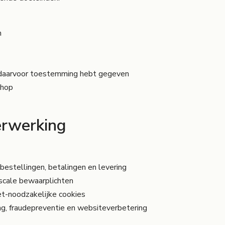
n
e daarvoor toestemming hebt gegeven
shop
erwerking
bestellingen, betalingen en levering
iscale bewaarplichten
et-noodzakelijke cookies
ng, fraudepreventie en websiteverbetering