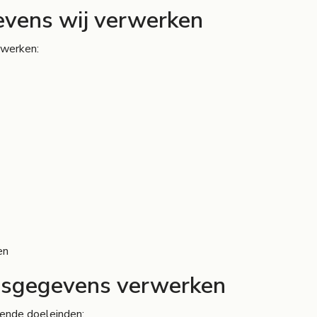
evens wij verwerken
rwerken:
en
nsgegevens verwerken
ende doeleinden: