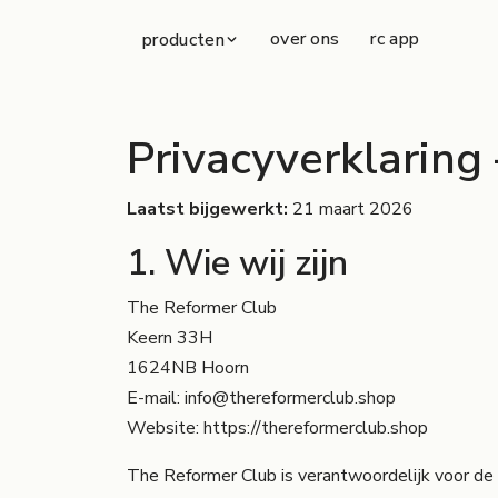
Overslaan naar inhoud
Naar voettekst
over ons
rc app
producten
Privacyverklaring
Laatst bijgewerkt:
21 maart 2026
1. Wie wij zijn
The Reformer Club
Keern 33H
1624NB Hoorn
E-mail:
info@thereformerclub.shop
Website:
https://thereformerclub.shop
The Reformer Club is verantwoordelijk voor de