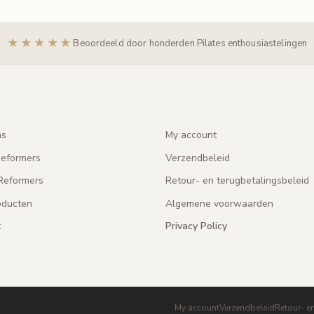
★★★★★
Beoordeeld door honderden Pilates enthousiastelingen
ns
My account
eformers
Verzendbeleid
Reformers
Retour- en terugbetalingsbeleid
oducten
Algemene voorwaarden
t
Privacy Policy
My account
Verzendbeleid
Retour- e