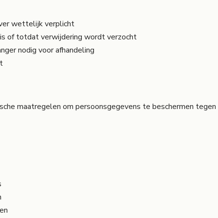
er wettelijk verplicht
is of totdat verwijdering wordt verzocht
anger nodig voor afhandeling
t
ische maatregelen om persoonsgegevens te beschermen tegen ve
s
n
ren