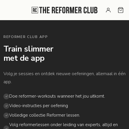
Overslaan naar inhoud
Naar voettekst
Account
Win
REFORMER CLUB APP
Train slimmer
met de app
Volg je sessies en ontdek nieuwe oefeningen, allemaal in één
app.
Doe reformer-workouts wanneer het jou uitkomt.
✓
Video-instructies per oefening
✓
Volledige collectie Reformer lessen.
✓
Volg reformerlessen onder leiding van experts, altijd en
✓