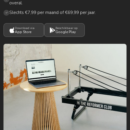
overal.
Slechts €7,99 per maand of €69,99 per jaar.
✓
Download via
Beschikbaar op
App Store
Google Play